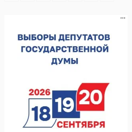
В Нижегородской области посещаемость спортобъектов
выросла на 28%
07.08.2026 12:15
В Нижнем Новгороде прошло совещание Росгвардии
07.08.2026 12:04
В Нижегородской области созданы четыре ММЦ
07.08.2026 11:46
Кратковременные перерывы вещания телерадиопрограмм
ожидаются в Нижнем Новгороде до 16 августа в связи с
покраской телебашни
07.08.2026 11:20
В автобусах Арзамаса устанавливают терминалы оплаты
07.08.2026 11:03