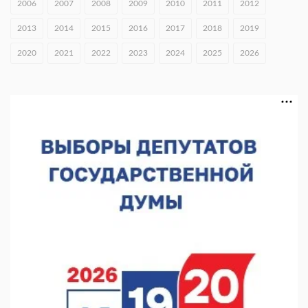
2006
2007
2008
2009
2010
2011
2012
06.08.2026 16:18
2013
2014
2015
2016
2017
2018
2019
В Нижнем Новгороде открыли фестиваль «Семья
2020
2021
2022
2023
2024
2025
2026
Нижегородская»
06.08.2026 16:08
Нижегородская область подписала соглашения с регионами
Киргизии
06.08.2026 15:26
Видели ночь, бежали всю ночь... На Нижневолжской
набережной прошел необычный забег
06.08.2026 15:25
Они закрыли наш гештальт
06.08.2026 15:05
Нижегородские хирурги выполнили трансоральную
операцию на щитовидной железе