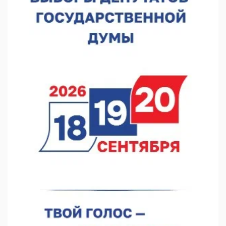
Видели ночь, бежали всю ночь... На Нижневолжской
набережной прошел необычный забег
06.08.2026 15:25
Они закрыли наш гештальт
06.08.2026 15:05
Нижегородские хирурги выполнили трансоральную
операцию на щитовидной железе
06.08.2026 15:03
Более 30 нижегородцев прошли обучение для соцконтракта
06.08.2026 14:46