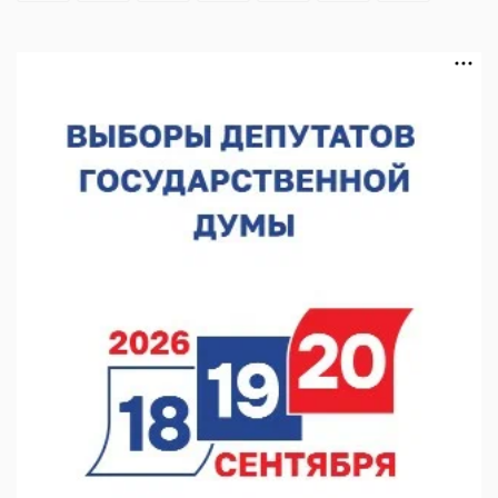
В Нижегородской области выбрали лучшего лесного
пожарного
07.08.2026 13:48
В Нижнем Новгороде отметили 70-летие Дня строителя
07.08.2026 13:15
В Нижегородской области посещаемость спортобъектов
выросла на 28%
07.08.2026 12:15
В Нижнем Новгороде прошло совещание Росгвардии
07.08.2026 12:04
В Нижегородской области созданы четыре ММЦ
07.08.2026 11:46