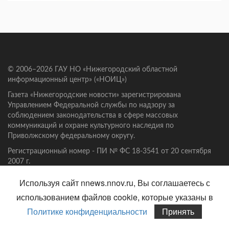
© 2006–2026 ГАУ НО «Нижегородский областной
информационный центр» («НОИЦ»)
Газета «Нижегородские новости» зарегистрирована
Управлением Федеральной службы по надзору за
соблюдением законодательства в сфере массовых
коммуникаций и охране культурного наследия по
Приволжскому федеральному округу.
Регистрационный номер - ПИ № ФС 18-3541 от 20 сентября
2007 г.
Используя сайт nnews.nnov.ru, Вы соглашаетесь с
Учредители газеты «Нижегородские новости» - Правительство
Нижегородской области и Законодательное Собрание
использованием файлов cookie, которые указаны в
Нижегородской области.
Политике конфиденциальности
Принять
Главный редактор: Клещёв А.Н.
Адрес редакции, издателя: 603006, Нижний Новгород, ул.