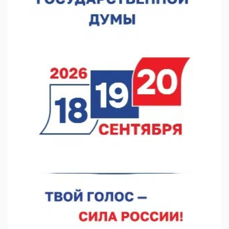
капремонта
07.08.2026 10:53
В Сеченовском округе открыт лагерь «Теплый стан»
07.08.2026 10:35
Тульские мастера и сегодня куют славу и доблесть русского
оружия
07.08.2026 10:15