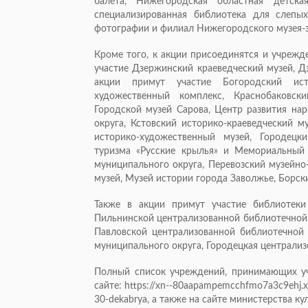
балета, Нижегородская областная детск
специализированная библиотека для слепы
фотографии и филиал Нижегородского музея-з
Кроме того, к акции присоединятся и учрежде
участие Дзержинский краеведческий музей, Д
акции примут участие Богородский ист
художественный комплекс, Краснобаковск
Городской музей Сарова, Центр развития на
округа, Кстовский историко-краеведческий м
историко-художественный музей, Городецк
туризма «Русские крылья» и Мемориальный 
муниципального округа, Перевозский музейно
музей, Музей истории города Заволжье, Борск
Также в акции примут участие библиотеки
Пильнинской централизованной библиотечной
Павловской централизованной библиотечной 
муниципального округа, Городецкая централиз
Полный список учреждений, принимающих уча
сайте: https://xn--80aapampemcchfmo7a3c9ehj.xn-
30-dekabrya, а также на сайте министерства к