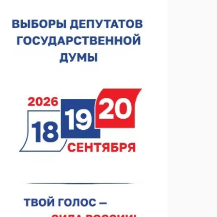
лесного пожарного
07.08.2026 13:48
В Нижнем Новгороде отметили 70-летие Дня
строителя
07.08.2026 13:15
В Нижегородской области посещаемость
спортобъектов выросла на 28%
07.08.2026 12:15
В Нижнем Новгороде прошло совещание
Росгвардии
07.08.2026 12:04
В Нижегородской области созданы четыре ММЦ
07.08.2026 11:46