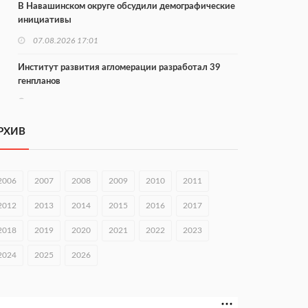
В Навашинском округе обсудили демографические
инициативы
07.08.2026 17:01
Институт развития агломерации разработал 39
генпланов
07.08.2026 16:57
С 8 августа изменят схему движения на въезде в
РХИВ
Нижний Новгород
07.08.2026 15:15
2006
2007
2008
2009
2010
2011
В Нижегородской области прошло заседание АТК и
оперштаба
2012
2013
2014
2015
2016
2017
07.08.2026 14:54
2018
2019
2020
2021
2022
2023
В Чкаловске спустили на воду «Метеор-120Р»
2024
2025
2026
07.08.2026 14:01
В Нижегородской области выбрали лучшего