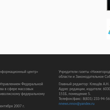
информационный центр»
Учредители газеты «Нижегород
области и Законодательное Со
 Управлением Федеральной
Главный редактор: Клещёв А.Н.
ва в сфере массовых
Адрес редакции, издателя: 603
Приволжскому федеральному
151Б, помещение 5.
Телефон/факс: 8(831) 233-94-56
nnews.nnov@yandex.ru
нтября 2007 г.