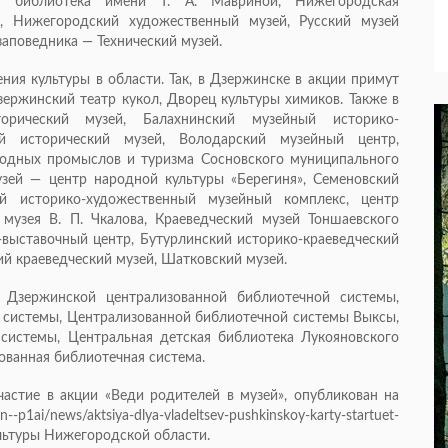
ая библиотека имени Т. А. Мавриной, Нижегородская
х, Нижегородский художественный музей, Русский музей
аповедника — Технический музей.
ния культуры в области. Так, в Дзержинске в акции примут
зержинский театр кукол, Дворец культуры химиков. Также в
орический музей, Балахнинский музейный историко-
ий исторический музей, Володарский музейный центр,
родных промыслов и туризма Сосновского муниципального
узей — центр народной культуры «Берегиня», Семеновский
ий историко-художественный музейный комплекс, центр
музея В. П. Чкалова, Краеведческий музей Тоншаевского
-выставочный центр, Бутурлинский историко-краеведческий
ий краеведческий музей, Шатковский музей.
 Дзержинской централизованной библиотечной системы,
 системы, Централизованной библиотечной системы Выксы,
системы, Центральная детская библиотека Лукояновского
ованная библиотечная система.
стие в акции «Веди родителей в музей», опубликован на
-p1ai/news/aktsiya-dlya-vladeltsev-pushkinskoy-karty-startuet-
ультуры Нижегородской области.