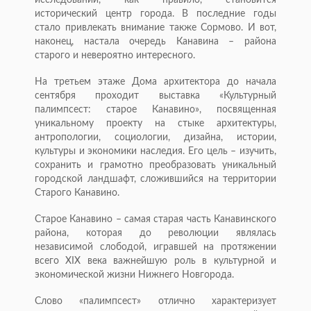
исследований, как правило, становится
исторический центр города. В последние годы
стало привлекать внимание также Сормово. И вот,
наконец, настала очередь Канавина – района
старого и невероятно интересного.
На третьем этаже Дома архитектора до начала
сентября проходит выставка «Культурный
палимпсест: старое Канавино», посвященная
уникальному проекту на стыке архитектуры,
антропологии, социологии, дизайна, истории,
культуры и экономики наследия. Его цель – изучить,
сохранить и грамотно преобразовать уникальный
городской ландшафт, сложившийся на территории
Старого Канавино.
Старое Канавино – самая старая часть Канавинского
района, которая до революции являлась
независимой слободой, игравшей на протяжении
всего XIX века важнейшую роль в культурной и
экономической жизни Нижнего Новгорода.
Слово «палимпсест» отлично характеризует