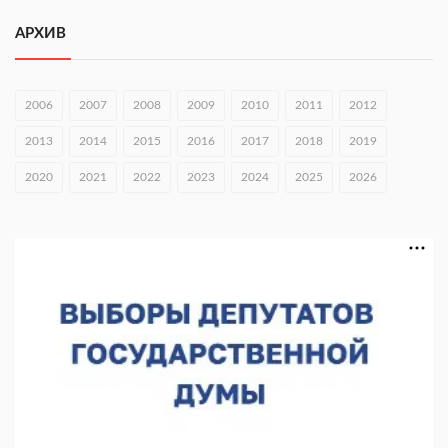
Городец подписал соглашения с Кара-Кулем и Токмоком
АРХИВ
06.08.2026 16:26
Экспорт продукции АПК Нижегородской области вырос в 1,9
раза
2006
2007
2008
2009
2010
2011
2012
06.08.2026 16:18
2013
2014
2015
2016
2017
2018
2019
В Нижнем Новгороде открыли фестиваль «Семья
2020
2021
2022
2023
2024
2025
2026
Нижегородская»
06.08.2026 16:08
Нижегородская область подписала соглашения с регионами
Киргизии
06.08.2026 15:26
Видели ночь, бежали всю ночь... На Нижневолжской
набережной прошел необычный забег
06.08.2026 15:25
Они закрыли наш гештальт