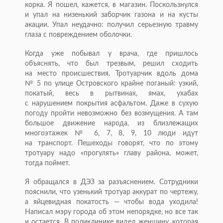
корка. Я пошел, кажется, в магазин. Поскользнулся
и упал на низенький заборчик газона и на кусты
акации. Упал неудачно: получил серьезную травму
глаза с повреждением оболочки.
Когда уже побывал у врача, где пришлось
объяснять, что был трезвым, решил сходить
на место происшествия. Тротуарчик вдоль дома
№ 5 по улице Островского крайне поганый: узкий,
покатый, весь в рытвинах, ямах, ухабах
с нарушением покрытия асфальтом. Даже в сухую
погоду пройти невозможно без возмущения. А там
большое движение народа, из близлежащих
многоэтажек № 6, 7, 8, 9, 10 люди идут
на транспорт. Пешеходы говорят, что по этому
тротуару надо «прогулять» главу района, может,
тогда поймет.
Я обращался в ДЭЗ за разъяснением. Сотрудники
пояснили, что узенький тротуар аккурат по чертежу,
а яйцевидная покатость — чтобы вода уходила!
Написал мэру города об этом непорядке, но все так
и остается. В поликлинике видел женщину, которая