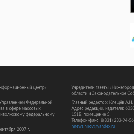
информационный центр»
Учредители газеты «Нижегород
области и Законодательное Со
 Управлением Федеральной
Главный редактор: Клещёв А.Н.
ва в сфере массовых
Адрес редакции, издателя: 603
Приволжскому федеральному
151Б, помещение 5.
Телефон/факс: 8(831) 233-94-56
nnews.nnov@yandex.ru
нтября 2007 г.