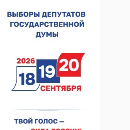
В Чкаловске спустили на воду «Метеор-120Р»
07.08.2026 14:01
В Нижегородской области выбрали лучшего
лесного пожарного
07.08.2026 13:48
В Нижнем Новгороде отметили 70-летие Дня
строителя
07.08.2026 13:15
В Нижегородской области посещаемость
спортобъектов выросла на 28%
07.08.2026 12:15
В Нижнем Новгороде прошло совещание
Росгвардии
07.08.2026 12:04