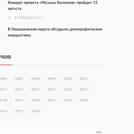
Концерт проекта «Музыка балконов» пройдет 15
августа
07.08.2026 17:11
В Навашинском округе обсудили демографические
инициативы
07.08.2026 17:01
Институт развития агломерации разработал 39
РХИВ
генпланов
07.08.2026 16:57
2006
2007
2008
2009
2010
2011
С 8 августа изменят схему движения на въезде в
Нижний Новгород
2012
2013
2014
2015
2016
2017
07.08.2026 15:15
2018
2019
2020
2021
2022
2023
В Нижегородской области прошло заседание АТК и
2024
2025
2026
оперштаба
07.08.2026 14:54