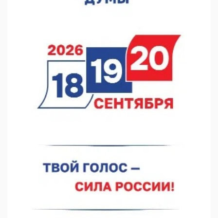
07.08.2026 11:46
Кратковременные перерывы вещания телерадиопрограмм
ожидаются в Нижнем Новгороде до 16 августа в связи с
покраской телебашни
07.08.2026 11:20
В автобусах Арзамаса устанавливают терминалы оплаты
07.08.2026 11:03