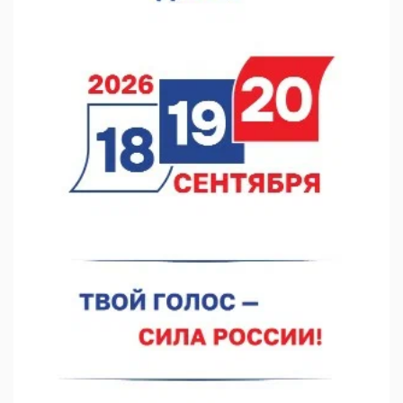
Кратковременные перерывы вещания телерадиопрограмм
ожидаются в Нижнем Новгороде до 16 августа в связи с
покраской телебашни
07.08.2026 11:20
В автобусах Арзамаса устанавливают терминалы оплаты
07.08.2026 11:03