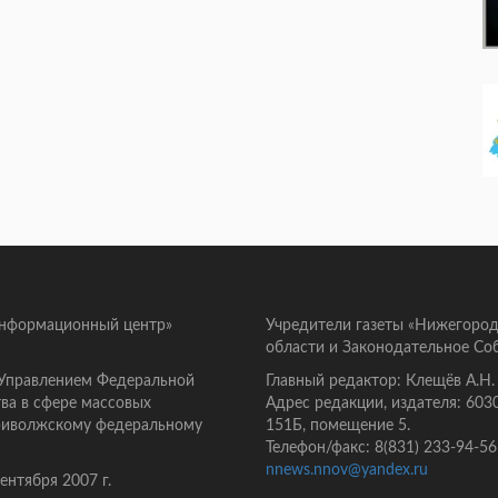
информационный центр»
Учредители газеты «Нижегород
области и Законодательное Со
 Управлением Федеральной
Главный редактор: Клещёв А.Н.
ва в сфере массовых
Адрес редакции, издателя: 603
Приволжскому федеральному
151Б, помещение 5.
Телефон/факс: 8(831) 233-94-56
nnews.nnov@yandex.ru
нтября 2007 г.