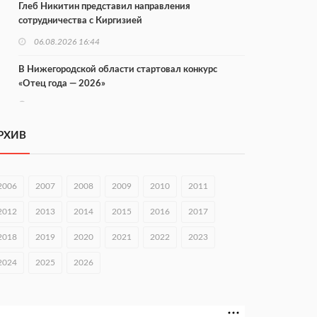
Глеб Никитин представил направления
сотрудничества с Киргизией
06.08.2026 16:44
В Нижегородской области стартовал конкурс
«Отец года — 2026»
06.08.2026 16:37
Городец подписал соглашения с Кара-Кулем и
РХИВ
Токмоком
06.08.2026 16:26
2006
2007
2008
2009
2010
2011
Экспорт продукции АПК Нижегородской области
вырос в 1,9 раза
2012
2013
2014
2015
2016
2017
06.08.2026 16:18
2018
2019
2020
2021
2022
2023
В Нижнем Новгороде открыли фестиваль «Семья
2024
2025
2026
Нижегородская»
06.08.2026 16:08