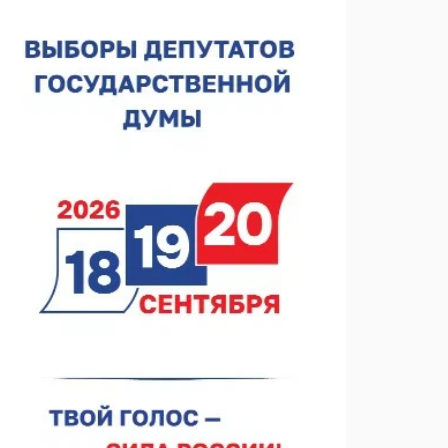
Нижегородская область подписала соглашения с
регионами Киргизии
06.08.2026 15:26
Видели ночь, бежали всю ночь... На
Нижневолжской набережной прошел необычный
забег
06.08.2026 15:25
Они закрыли наш гештальт
06.08.2026 15:05
Нижегородские хирурги выполнили трансоральную
операцию на щитовидной железе
06.08.2026 15:03
Более 30 нижегородцев прошли обучение для
соцконтракта
06.08.2026 14:46