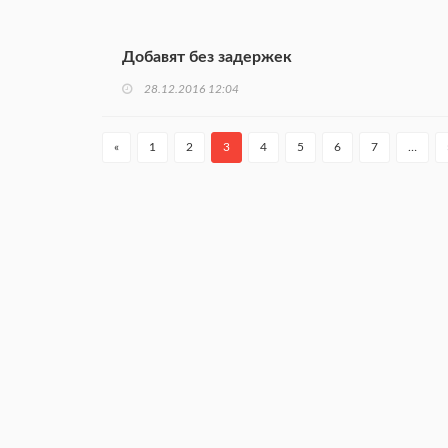
Добавят без задержек
28.12.2016 12:04
«
1
2
3
4
5
6
7
…