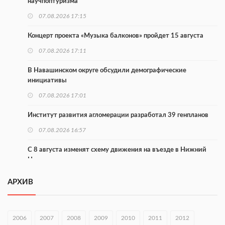
научпоптуризма
07.08.2026 17:15
Концерт проекта «Музыка балконов» пройдет 15 августа
07.08.2026 17:11
В Навашинском округе обсудили демографические
инициативы
07.08.2026 17:01
Институт развития агломерации разработал 39 генпланов
07.08.2026 16:57
С 8 августа изменят схему движения на въезде в Нижний
Новгород
07.08.2026 15:15
АРХИВ
В Нижегородской области прошло заседание АТК и
оперштаба
2006
2007
2008
2009
2010
2011
2012
07.08.2026 14:54