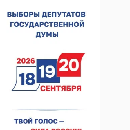
«Торпедо»
06.08.2026 14:35
ФК «Нижний Новгород». Шильников и «Шинник»
06.08.2026 14:25
Участник СВО прибыл в Нижний Новгород за
гумпомощью
06.08.2026 13:53
В Тоншаеве открыли движение по мосту через
Пижму
06.08.2026 12:25
Нижегородские МСП получили 97 млн рублей
льготного лизинга
06.08.2026 12:09