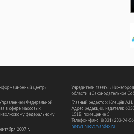
информационный центр»
Учредители газеты «Нижегород
области и Законодательное Со
 Управлением Федеральной
Главный редактор: Клещёв А.Н.
ва в сфере массовых
Адрес редакции, издателя: 603
Приволжскому федеральному
151Б, помещение 5.
Телефон/факс: 8(831) 233-94-56
nnews.nnov@yandex.ru
нтября 2007 г.