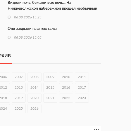
Видели ночь, бежали всю ночь... На
Нижневолжской набережной прошел необычный
забег
06.08.2026 15:25
Они закрыли наш гештальт
06.08.2026 15:05
Нижегородские хирурги выполнили трансоральную
операцию на щитовидной железе
РХИВ
06.08.2026 15:03
Более 30 нижегородцев прошли обучение для
2006
2007
2008
2009
2010
2011
соцконтракта
2012
2013
2014
2015
2016
2017
06.08.2026 14:46
2018
2019
2020
2021
2022
2023
На повороте на Богородск ограничили скорость до
50 км/ч
2024
2025
2026
06.08.2026 14:41
КХЛ + МХЛ. Острая конкуренция в нижегородском