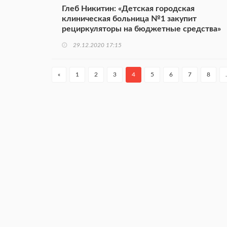
Глеб Никитин: «Детская городская
клиническая больница №1 закупит
рециркуляторы на бюджетные средства»
29.12.2020 17:15
«
1
2
3
4
5
6
7
8