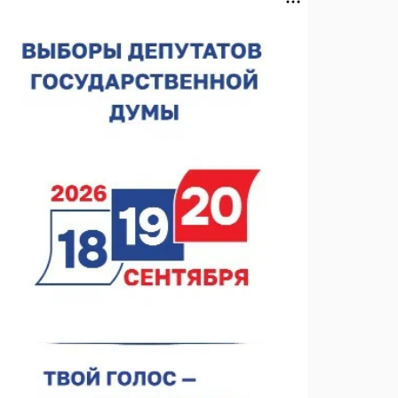
Нижегородская область подписала соглашения с
регионами Киргизии
06.08.2026 15:26
Видели ночь, бежали всю ночь... На
Нижневолжской набережной прошел необычный
забег
06.08.2026 15:25
Они закрыли наш гештальт
06.08.2026 15:05
Нижегородские хирурги выполнили трансоральную
операцию на щитовидной железе
06.08.2026 15:03
Более 30 нижегородцев прошли обучение для
соцконтракта
06.08.2026 14:46