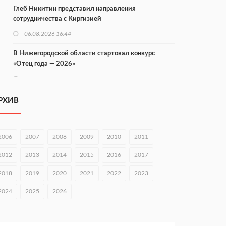
Глеб Никитин представил направления
сотрудничества с Киргизией
06.08.2026 16:44
В Нижегородской области стартовал конкурс
«Отец года — 2026»
06.08.2026 16:37
Городец подписал соглашения с Кара-Кулем и
РХИВ
Токмоком
06.08.2026 16:26
2006
2007
2008
2009
2010
2011
Экспорт продукции АПК Нижегородской области
вырос в 1,9 раза
2012
2013
2014
2015
2016
2017
06.08.2026 16:18
2018
2019
2020
2021
2022
2023
В Нижнем Новгороде открыли фестиваль «Семья
2024
2025
2026
Нижегородская»
06.08.2026 16:08