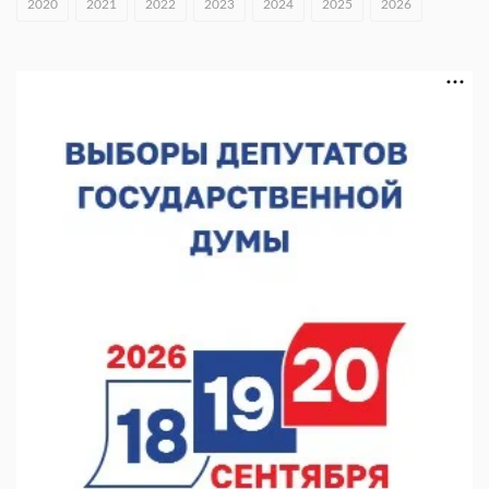
2020
2021
2022
2023
2024
2025
2026
В Нижнем Новгороде откроют IT-центр по
кибербезопасности
06.08.2026 18:42
В Нижегородской области наградили лидеров
строительства
06.08.2026 18:02
Садыр Жапаров и Глеб Никитин провели встречу в Киргизии
06.08.2026 17:43
Проект ФОК на Родионова отмечен на конкурсе «ТИМ-
ЛИДЕРЫ 2025/26»
06.08.2026 17:24
Глеб Никитин представил направления сотрудничества с
Киргизией
06.08.2026 16:44