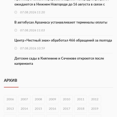
ожидаются в Нижнем Новгороде до 16 августа в связи с
покраской телебашни
07.08.2026 11:20
В автобусах Арзамаса устанавливают терминалы оплаты
07.08.2026 11:03
Центр «Честный знак» обработал 466 обращений за полгода
07.08.2026 10:59
Детские сады в Княгинине и Сеченове откроются после
капремонта
07.08.2026 10:53
АРХИВ
В Сеченовском округе открыт лагерь «Теплый стан»
07.08.2026 10:35
2006
2007
2008
2009
2010
2011
2012
Тульские мастера и сегодня куют славу и доблесть русского
оружия
2013
2014
2015
2016
2017
2018
2019
07.08.2026 10:15