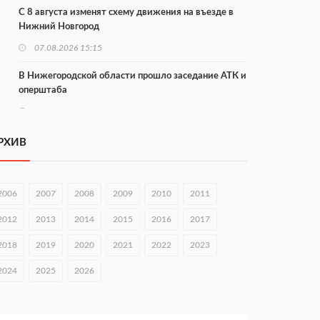
С 8 августа изменят схему движения на въезде в
Нижний Новгород
07.08.2026 15:15
В Нижегородской области прошло заседание АТК и
оперштаба
07.08.2026 14:54
В Чкаловске спустили на воду «Метеор-120Р»
РХИВ
07.08.2026 14:01
В Нижегородской области выбрали лучшего
2006
2007
2008
2009
2010
2011
лесного пожарного
2012
2013
2014
2015
2016
2017
07.08.2026 13:48
2018
2019
2020
2021
2022
2023
В Нижнем Новгороде отметили 70-летие Дня
строителя
2024
2025
2026
07.08.2026 13:15
В Нижегородской области посещаемость