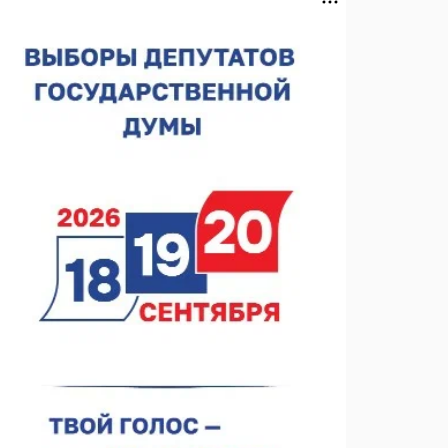
спортобъектов выросла на 28%
07.08.2026 12:15
В Нижнем Новгороде прошло совещание
Росгвардии
07.08.2026 12:04
В Нижегородской области созданы четыре ММЦ
07.08.2026 11:46
Кратковременные перерывы вещания
телерадиопрограмм ожидаются в Нижнем
Новгороде до 16 августа в связи с покраской
07.08.2026 11:20
телебашни
В автобусах Арзамаса устанавливают терминалы
оплаты
07.08.2026 11:03