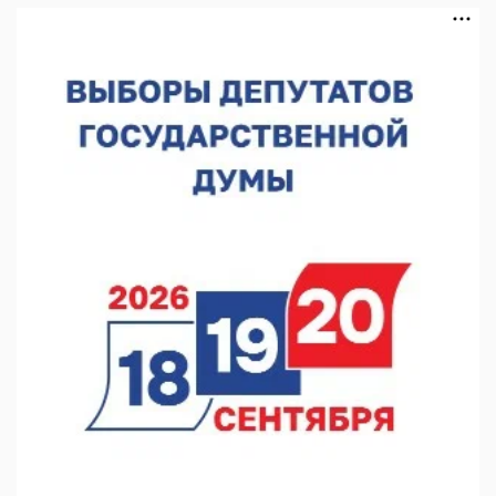
В Нижнем Новгороде подвели итоги отбора на фестиваль
«Музыка балконов»
05.08.2026 14:04
Фестиваль SALUT! ИСКРА пройдет в сквере Свердлова
05.08.2026 12:31
В «Заповедных кварталах» отметят 120-летие усадьбы
Гусевых
05.08.2026 11:28
Нижегородский кадровый центр проведет ярмарки вакансий
в августе
05.08.2026 10:51