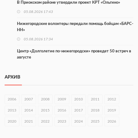
В Приокском районе утвердили проект КРТ «Ольгино»
05.08.2026 17:43
Нижегородские волонтеры передали помощь бойцам «БАРС-
НН»
05.08.2026 17:34
Центр «Долголетие по-нижегородски» проведет 50 встреч в
августе
05.08.2026 16:53
АРХИВ
Совет молодых ученых начал работу при правительстве
региона
05.08.2026 15:57
2006
2007
2008
2009
2010
2011
2012
16 нижегородцев победили в конкурсе «Большая перемена»
2013
2014
2015
2016
2017
2018
2019
05.08.2026 15:50
2020
2021
2022
2023
2024
2025
2026
Около 800 школ готовят к новому учебному году
05.08.2026 15:23