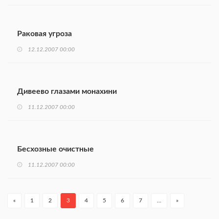
Раковая угроза
12.12.2007 00:00
Дивеево глазами монахини
11.12.2007 00:00
Бесхозные очистные
11.12.2007 00:00
«
1
2
3
4
5
6
7
…
»