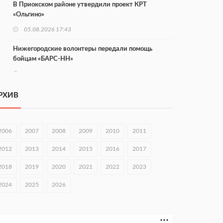
В Приокском районе утвердили проект КРТ
«Ольгино»
05.08.2026 17:43
Нижегородские волонтеры передали помощь
бойцам «БАРС-НН»
05.08.2026 17:34
Центр «Долголетие по-нижегородски» проведет 50
РХИВ
встреч в августе
05.08.2026 16:53
2006
2007
2008
2009
2010
2011
Совет молодых ученых начал работу при
правительстве региона
2012
2013
2014
2015
2016
2017
05.08.2026 15:57
2018
2019
2020
2021
2022
2023
16 нижегородцев победили в конкурсе «Большая
2024
2025
2026
перемена»
05.08.2026 15:50