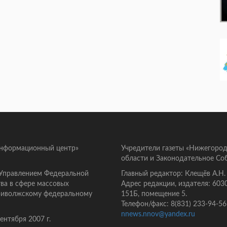
информационный центр»
Учредители газеты «Нижегород
области и Законодательное Со
 Управлением Федеральной
Главный редактор: Клещёв А.Н.
ва в сфере массовых
Адрес редакции, издателя: 603
Приволжскому федеральному
151Б, помещение 5.
Телефон/факс: 8(831) 233-94-56
nnews.nnov@yandex.ru
нтября 2007 г.