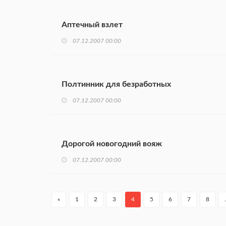
Аптечный взлет
07.12.2007 00:00
Полтинник для безработных
07.12.2007 00:00
Дорогой новогодний вояж
07.12.2007 00:00
«
1
2
3
4
5
6
7
8