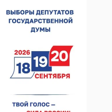
Около 800 школ готовят к новому учебному году
05.08.2026 15:23
В Нижнем Новгороде подвели итоги отбора на
фестиваль «Музыка балконов»
05.08.2026 14:04
Фестиваль SALUT! ИСКРА пройдет в сквере
Свердлова
05.08.2026 12:31
В «Заповедных кварталах» отметят 120-летие
усадьбы Гусевых
05.08.2026 11:28
Нижегородский кадровый центр проведет ярмарки
вакансий в августе
05.08.2026 10:51