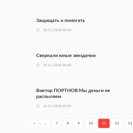
Защищать и помогать
18.11.2008 00:00
Сверкали юные звездочки
18.11.2008 00:00
Виктор ПОРТНОВ:Мы деньги не
распыляем
14.11.2008 00:00
«
…
7
8
9
10
11
12
13