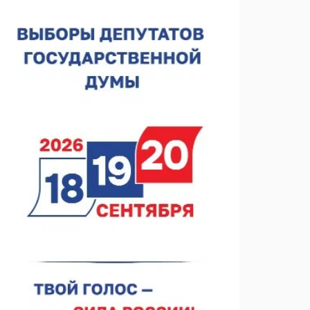
Нижегородская область подписала соглашения с
регионами Киргизии
06.08.2026 15:26
Видели ночь, бежали всю ночь... На
Нижневолжской набережной прошел необычный
забег
06.08.2026 15:25
Они закрыли наш гештальт
06.08.2026 15:05
Нижегородские хирурги выполнили трансоральную
операцию на щитовидной железе
06.08.2026 15:03
Более 30 нижегородцев прошли обучение для
соцконтракта
06.08.2026 14:46