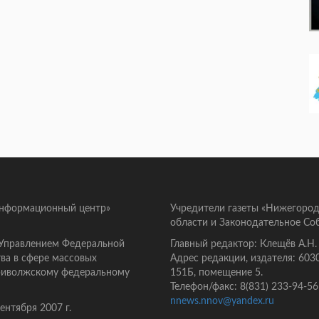
информационный центр»
Учредители газеты «Нижегород
области и Законодательное Со
 Управлением Федеральной
Главный редактор: Клещёв А.Н.
ва в сфере массовых
Адрес редакции, издателя: 603
Приволжскому федеральному
151Б, помещение 5.
Телефон/факс: 8(831) 233-94-56
nnews.nnov@yandex.ru
нтября 2007 г.