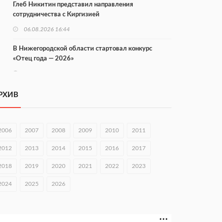
Глеб Никитин представил направления
сотрудничества с Киргизией
06.08.2026 16:44
В Нижегородской области стартовал конкурс
«Отец года — 2026»
06.08.2026 16:37
Городец подписал соглашения с Кара-Кулем и
РХИВ
Токмоком
06.08.2026 16:26
2006
2007
2008
2009
2010
2011
Экспорт продукции АПК Нижегородской области
вырос в 1,9 раза
2012
2013
2014
2015
2016
2017
06.08.2026 16:18
2018
2019
2020
2021
2022
2023
В Нижнем Новгороде открыли фестиваль «Семья
2024
2025
2026
Нижегородская»
06.08.2026 16:08