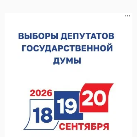
В Нижегородской области выбрали лучшего лесного
пожарного
07.08.2026 13:48
В Нижнем Новгороде отметили 70-летие Дня строителя
07.08.2026 13:15
В Нижегородской области посещаемость спортобъектов
выросла на 28%
07.08.2026 12:15
В Нижнем Новгороде прошло совещание Росгвардии
07.08.2026 12:04
В Нижегородской области созданы четыре ММЦ
07.08.2026 11:46