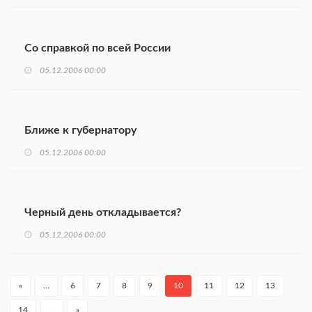
Со справкой по всей России
05.12.2006 00:00
Ближе к губернатору
05.12.2006 00:00
Черный день откладывается?
05.12.2006 00:00
«
…
6
7
8
9
10
11
12
13
14
…
»