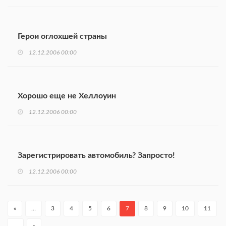
Герои оглохшей страны
12.12.2006 00:00
Хорошо еще не Хеллоуин
12.12.2006 00:00
Зарегистрировать автомобиль? Запросто!
12.12.2006 00:00
«
…
3
4
5
6
7
8
9
10
11