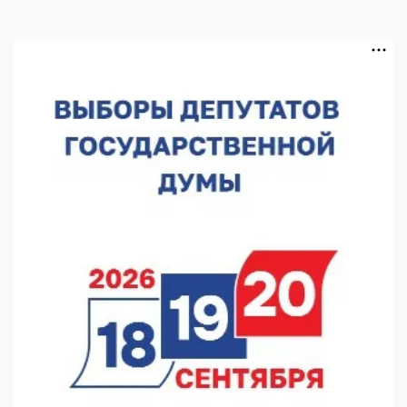
В Нижегородской области выбрали лучшего лесного
пожарного
07.08.2026 13:48
В Нижнем Новгороде отметили 70-летие Дня строителя
07.08.2026 13:15
В Нижегородской области посещаемость спортобъектов
выросла на 28%
07.08.2026 12:15
В Нижнем Новгороде прошло совещание Росгвардии
07.08.2026 12:04
В Нижегородской области созданы четыре ММЦ
07.08.2026 11:46